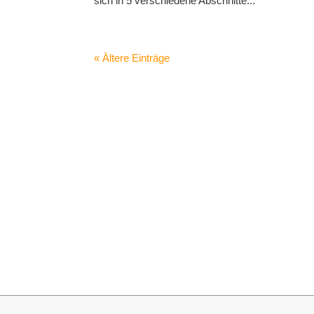
sich in 5 verschiedene Abschnitte...
« Ältere Einträge