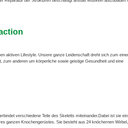
er Reparatur der Strukturen beschäftigt anstatt Muskeln aufzubauen
action
nen aktiven Lifestyle. Unsere ganze Leidenschaft dreht sich zum eine
t, zum anderen um körperliche sowie geistige Gesundheit und eine
erbindet verschiedene Teile des Skeletts miteinander.Dabei ist sie ein
res ganzen Knochengerüstes. Sie besteht aus 24 knöchernen Wirbel,