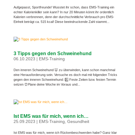
Aufgepasst, Sportfreunde! Wusstet ihr schon, dass EMS-Training ein
echter Kalorienkiller sein kann? In nur 20 Minuten könnt ihr ordentlich
Kalorien verbrennen, denn der durchschnittliche Verbrauch pro EMS-
Einheit beträgt ca. 515 kcal! Diese beeindruckende Zahl stammt...
3 Tipps gegen den Schweinehund
06.10.2023
|
EMS-Training
Den inneren Schweinehund 🐷 zu überwinden, kann schon manchmal
eine Herausforderung sein. Versuche es doch mal mit folgenden Tricks
gegen den inneren Schweinehund: 1️⃣ Feste Zeiten bzw. festen Termin
setzen ⏰Plane deine Woche im Voraus und...
Ist EMS was für mich, wenn ich…
25.09.2023
|
EMS-Training
,
Gesundheit
Ist EMS was für mich, wenn ich Rückenbeschwerden habe? Ganz klar